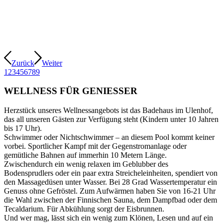
Zurück
Weiter
1
2
3
4
5
6
7
8
9
WELLNESS FÜR GENIESSER
Herzstück unseres Wellnessangebots ist das Badehaus im Ulenhof,
das all unseren Gästen zur Verfügung steht (Kindern unter 10 Jahren
bis 17 Uhr).
Schwimmer oder Nichtschwimmer – an diesem Pool kommt keiner
vorbei. Sportlicher Kampf mit der Gegenstromanlage oder
gemütliche Bahnen auf immerhin 10 Metern Länge.
Zwischendurch ein wenig relaxen im Geblubber des
Bodensprudlers oder ein paar extra Streicheleinheiten, spendiert von
den Massagedüsen unter Wasser. Bei 28 Grad Wassertemperatur ein
Genuss ohne Gefröstel. Zum Aufwärmen haben Sie von 16-21 Uhr
die Wahl zwischen der Finnischen Sauna, dem Dampfbad oder dem
Tecaldarium. Für Abkühlung sorgt der Eisbrunnen.
Und wer mag, lässt sich ein wenig zum Klönen, Lesen und auf ein